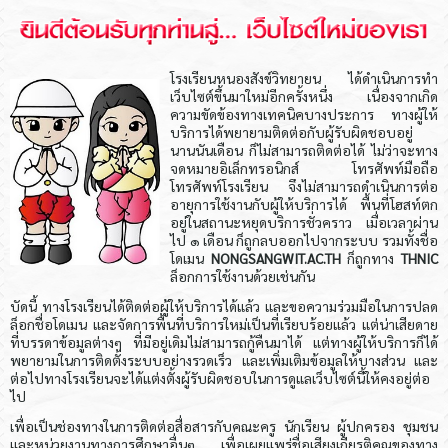
โรงเรียนหนองสังข์วิทยายน ได้ดำเนินการทำ
เว็บไซต์ขึ้นมาใหม่อีกครั้งหนึ่ง เนื่องจากเกิด
ความขัดข้องทางเทคนิคบางประการ ทางผู้ให้
บริการได้พยายามติดต่อกับผู้รับผิดชอบอยู่
นานนันเดือน ก็ไม่สามารถติดต่อได้ ไม่ว่าจะทาง
จดหมายอิเล็กทรอนิกส์ โทรศัพท์มือถือ
โทรศัพท์โรงเรียน จึงไม่สามารถดำเนินการต่อ
อายุการใช้งานกับผู้ให้บริการได้ พื้นที่โฮสท์ตก
อยู่ในสถานะหยุดบริการชั่วคราว เมื่อเวลาผ่าน
ไป ๑ เดือน ก็ถูกลบออกไปจากระบบ รวมทั้งชื่อ
โดเมน
NONGSANGWIT.AC.TH
ก็ถูกทาง
THNIC
ล็อกการใช้งานด้วยเช่นกัน
บัดนี้ ทางโรงเรียนได้ติดต่อผู้ให้บริการได้แล้ว และขอความร่วมมือในการปลด
ล็อกชื่อโดเมน และจัดการพื้นที่บริการใหม่เป็นที่เรียบร้อยแล้ว แต่น่าเสียดาย
ที่บรรดาข้อมูลต่างๆ ที่มีอยู่เดิมไม่สามารถกู้คืนมาได้ แต่ทางผู้ให้บริการก็ได้
พยายามในการติดตั้งระบบอย่างรวดเร็ว และเพิ่มเติมข้อมูลให้บางส่วน และ
ต่อไปทางโรงเรียนจะได้แต่งตั้งผู้รับผิดชอบในการดูแลเว็บไซต์นี้ให้คงอยู่ต่อ
ไป
เพื่อเป็นช่องทางในการติดต่อสื่อสารกับคณะครู นักเรียน ผู้ปกครอง ชุมชน
และหน่วยงานทางการศึกษาอื่นๆ เพื่อเผยแพร่ชื่อเสียงเกียรติคุณของทาง