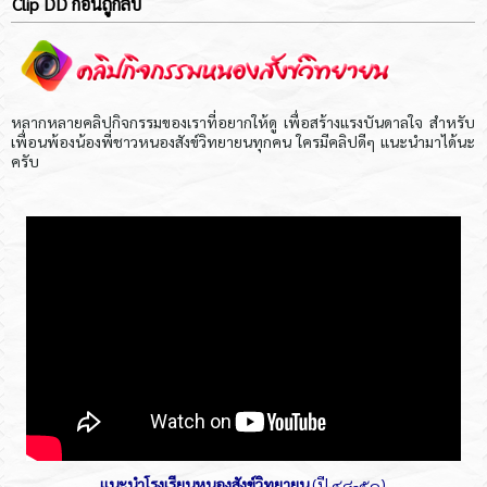
Clip DD ก่อนถูกลบ
หลากหลายคลิปกิจกรรมของเราที่อยากให้ดู เพื่อสร้างแรงบันดาลใจ สำหรับ
เพื่อนพ้องน้องพี่ชาวหนองสังข์วิทยายนทุกคน ใครมีคลิปดีๆ แนะนำมาได้นะ
ครับ
แนะนำโรงเรียนหนองสังข์วิทยายน
(ปี ๔๘-๕๐)