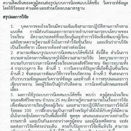
ความคิดเห็นของครูผู้สอนต่อรูปแบบการนิเทศแบบโค้ชชิ่ง วิเคราะห์ข้อมูล
โดยใช้ร้อยละ ค่าเฉลี่ย และส่วนเบี่ยงเบนมาตรฐาน
สรุปผลการวิจัย
บุคลากรของโรงเรียนมีความเข้มแข็งสามารถปฏิบัติตามภารกิจตาม
แนวคิด การมีส่วนร่วมและการกระจายอำนาจตามกรอบนโยบายของ
โรงเรียน มีความประสงค์ที่จะเรียนรู้และทำการวิจัยเพื่อพัฒนาผู้เรียน
แต่ยังขาดความรู้ความเข้าใจในการทำวิจัยชั้นเรียน และเห็นว่างานวิจัย
เป็นเรื่องที่ยาก เนื่องจากต้องทำอย่างต่อเนื่อง
สามารถพัฒนารูปแบบการนิเทศแบบโค้ชชิ่งได้ ดังนี้คือ ดำเนินการ
อบรมตามโครงการพัฒนาครูให้มีความสามารถวิจัย โดยบูรณาการการ
อบรมกับกระบวนการนิเทศโรงเรียนหนองสังข์วิทยายน จัดการอบรมทั้ง
4 กระบวนการ คือ ด้านที่ 1 การวิเคราะห์ปัญหาที่เกิดขึ้นในชั้นเรียน
ด้านที่ 2 ขั้นตอนการพัฒนาวิธีการหรือนวัตกรรม ด้านที่ 3 ขั้นตอนการ
เก็บรวบรวมข้อมูลและวิเคราะห์ข้อมูล และด้านที่ 4 การสรุปผลและการ
เขียนรายงาน โดยผู้วิจัยเป็นผู้กำกับติดตาม การนิเทศในลักษณะของพี่
เลี้ยง
ผลการใช้รูปแบบการนิเทศแบบโค้ชชิ่ง พบว่า ครูผู้สอนโรงเรียน
หนองสังข์วิทยายน จำนวน 25 คน มีความรู้ความสามารถในเรื่องการวิจัย
เพื่อพัฒนาการเรียนรู้ของผู้เรียน และสามารถปฏิบัติกิจกรรมการวิจัยได้
ร้อยละ 100 การฝึกอบรมเป็นการสร้างขวัญกำลังใจให้กับครูให้มีความ
มั่นใจกระตุ้นโดยการเป็นพี่เลี้ยงที่ดี พูดคุย เสนอแนะแนวทางอย่างเป็น
ธรรมชาติ และเป็นกันเองระหว่างครูผู้สอน และผู้นิเทศติดตาม จะส่ง
ผลต่อการวิจัยที่ตรงประเด็น ตรงกับปัญหาการวิจัยที่แท้จริง สามารถ