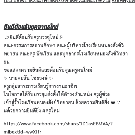
fbclid=IwZnRzaATHs6BwZG9mBWV4dG4DYWVtAjExAHNydGM
ยินดีต้อนรับบุคลากรใหม่
🎉ยินดีต้อนรับครูบรรจุใหม่🎉
คณะกรรมการสถานศึกษา คณะผู้บริหารโรงเรียนหนองสังข์วิ
ทยายน คณะครู นักเรียน และบุคลากรโรงเรียนหนองสังข์วิทยา
ยน
ขอแสดงความยินดีและต้อนรับคุณครูคนใหม่
✨ นายคมสัน ไชยวงษ์ ✨
ครูกลุ่มสาระการเรียนรู้การงานอาชีพ
ในโอกาสได้รับบรรจุแต่งตั้งให้ดำรงตำแหน่ง ครูผู้ช่วย
เข้าสู่รั้วโรงเรียนหนองสังข์วิทยายน ด้วยความยินดียิ่ง ❤️🤍
#ด้วยความยินดียิ่ง #ครูใหม่
https://www.facebook.com/share/1D1asEBMVA/?
mibextid=wwXIfr